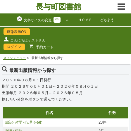
長与町図書館
中
大
ＨＯＭＥ
こどもよう
文字サイズの変更
画像表示ON
こんにちはゲストさん
ログイン
予約カート
メインメニュー
最新出版情報から探す
最新出版情報から探す
２０２６年０８月０１日発行
期間 ２０２６年０５月０１日～２０２６年０８月０１日
出版年月 ２０２６年０５月～２０２６年０８月
探したい分類をボタンで選んでください。
件名
件数
総記･哲学･心理･宗教
23件
歴史･伝記
4件