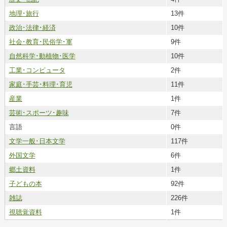
地理･旅行
13件
政治･法律･経済
10件
社会･教育･民俗学･軍
9件
自然科学･動植物･医学
10件
工業･コンピュータ
2件
家庭･手芸･料理･育児
11件
産業
1件
芸術･スポーツ･趣味
7件
言語
0件
文学一般･日本文学
117件
外国文学
6件
郷土資料
1件
子どもの本
92件
雑誌
226件
視聴覚資料
1件